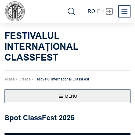
RO
EN
FESTIVALUL
INTERNAȚIONAL
CLASSFEST
Acasă
>
Creație
>
Festivalul Internațional ClassFest
MENU
Spot ClassFest 2025