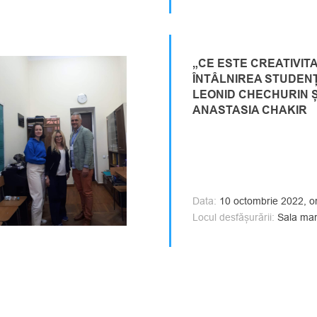
„CE ESTE CREATIVIT
ÎNTÂLNIREA STUDEN
LEONID CHECHURIN Ș
ANASTASIA CHAKIR
Data:
10 octombrie 2022, o
Locul desfășurării:
Sala mare