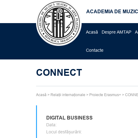
ACADEMIA DE MUZIC
Acasă
Despre AMTAP
A
Contacte
CONNECT
Acasă
>
Relații internaționale
>
Proiecte Erasmus+
>
CONN
DIGITAL BUSINESS
Data:
Locul desfășurării: