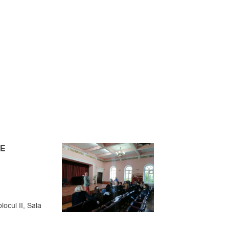
TE
ocul II, Sala