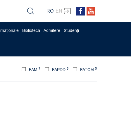
RO
EN
ernaționale
Biblioteca
Admitere
Studenți
7
5
5
FAM
FAPDD
FATCM