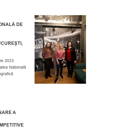
IONALĂ DE
UCUREȘTI,
tie 2023
atea Națională
ografică
NARE A
MPETITIVE