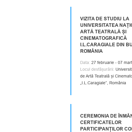
VIZITA DE STUDIU LA
UNIVERSITATEA NAȚ
ARTĂ TEATRALĂ ȘI
CINEMATOGRAFICĂ
I.L.CARAGIALE DIN B
ROMÂNIA
Data:
27 februarie - 07 mar
Locul desfășurării:
Universit
de Artă Teatrală și Cinemat
„I.L.Caragiale”, România
CEREMONIA DE ÎNMÂ
CERTIFICATELOR
PARTICIPANȚILOR CO