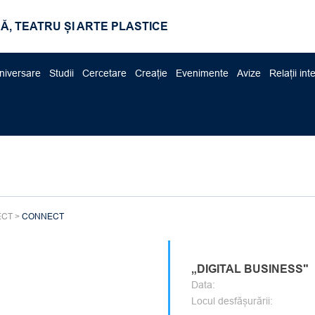
Ă, TEATRU ȘI ARTE PLASTICE
niversare
Studii
Cercetare
Creație
Evenimente
Avize
Relații int
ECT
>
CONNECT
„DIGITAL BUSINESS"
Data:
Locul desfășurării: