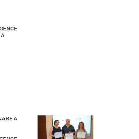
IGENCE
-A
NARE A