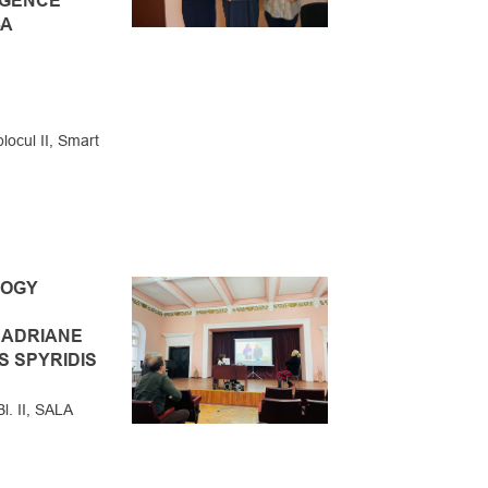
IGENCE
-A
ocul II, Smart
LOGY
 ADRIANE
S SPYRIDIS
. II, SALA