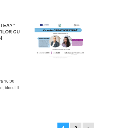
ATEA?”
ȚILOR CU
I
ra 16:00
, blocul II