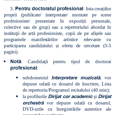
Pentru doctoratul profesional
3.
: lista creațiilor
proprii (publicate/ interpretate
/ montate pe scene
profesioniste/ prezentate în expoziții personale,
colective sau de grup
) sau a repertoriului abordat în
instituţii de artă
profesioniste
, copii de pe afișele sau
programele manifestărilor artistice relevante cu
participarea candidatului și oferta de cercetare (3-5
pagini).
Notă
:
Candidaţii pentru tipul de doctorat
profesional
:
Interpretare muzicală
subdomeniul
, vor
depune odată cu dosarul de înscriere, Lista
de repertoriu/Programul recitalului (40 min);
Dirijat cor academic
Dirijat
la
profilurile
şi
orchestră
vor depune odată cu dosarul,
DVD-urile cu înregistrările autentice ale