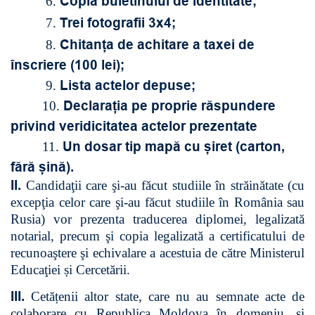
Copia buletinului de identitate;
6.
Trei fotografii 3x4;
7.
Chitanța de achitare a taxei de
8.
înscriere (100 lei);
Lista actelor depuse;
9.
Declarația pe proprie răspundere
10.
privind veridicitatea actelor prezentate
Un dosar tip mapă cu șiret (carton,
11.
fără șină).
II.
Candidaţii care şi-au făcut studiile în străinătate (cu
excepţia celor care şi-au făcut studiile în România sau
Rusia) vor prezenta traducerea diplomei, legalizată
notarial, precum şi copia legalizată a certificatului de
recunoaştere şi echivalare a acestuia de către Ministerul
Educaţiei și Cercetării.
III.
Cetățenii altor state, care nu au semnate acte de
colaborare cu Republica Moldova în domeniu, și