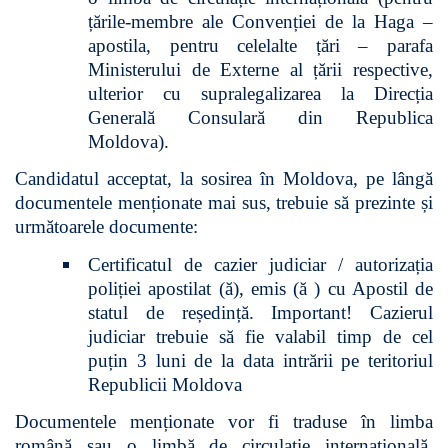
țările-membre ale Convenției de la Haga –
apostila, pentru celelalte țări – parafa
Ministerului de Externe al țării respective,
ulterior cu supralegalizarea la Direcția
Generală Consulară din Republica
Moldova).
Candidatul acceptat, la sosirea în Moldova, pe lângă
documentele menționate mai sus, trebuie să prezinte și
următoarele documente:
Certificatul de cazier judiciar / autorizația
poliției apostilat (ă), emis (ă ) cu Apostil de
statul de reședință. Important! Cazierul
judiciar trebuie să fie valabil timp de cel
puțin 3 luni de la data intrării pe teritoriul
Republicii Moldova
Documentele menționate vor fi traduse în limba
română sau o limbă de circulație internațională,