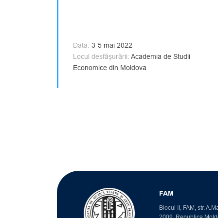
Data:
3-5 mai 2022
Locul desfășurării:
Academia de Studii
Economice din Moldova
FAM
Blocul II, FAM, str. A.
2009, Republica Mol