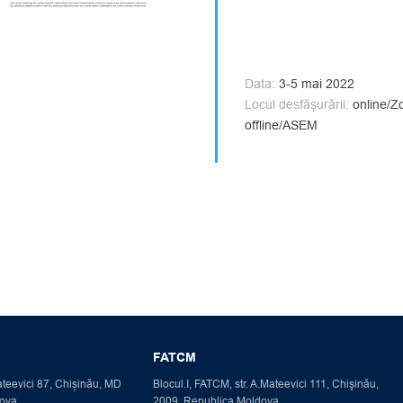
Data:
3-5 mai 2022
Locul desfășurării:
online/Z
offline/ASEM
FATCM
Mateevici 87, Chișinău, MD
Blocul.I, FATCM, str. A.Mateevici 111, Chişinău,
dova
2009, Republica Moldova