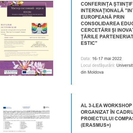
CONFERINȚA ȘTIINȚIF
INTERNAȚIONALĂ "I
EUROPEANĂ PRIN
CONSOLIDAREA EDUC
CERCETĂRII ȘI INOVAȚ
ȚĂRILE PARTENERIA
ESTIC"
Data:
16-17 mai 2022
Locul desfășurării:
Universit
din Moldova
AL 3-LEA WORKSHOP
ORGANIZAT ÎN CADR
PROIECTULUI COMPA
(ERASMUS+)