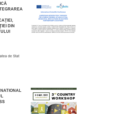
ICĂ
NTEGRAREA
AȚIEI,
IEI DIN
TULUI
atea de Stat
 NATIONAL
UL
SS