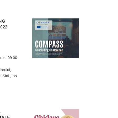
NG
2022
rele 09:00-
orului,
 Stat „Ion
.
UALE