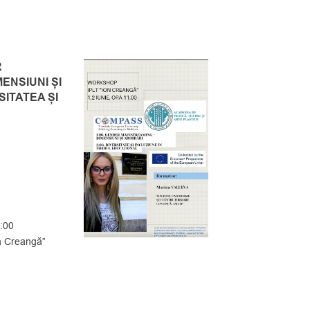
R
ENSIUNI ȘI
SITATEA ȘI
1:00
n Creangă”