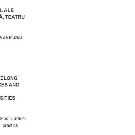
LL ALE
Ă, TEATRU
 de Muzică,
FELONG
GES AND
SITIES
Studiul artelor
e, practică