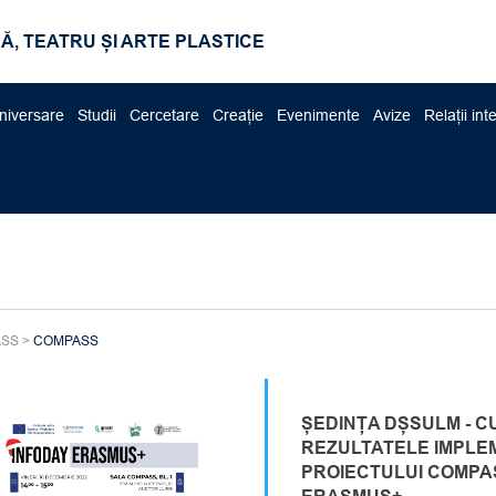
Ă, TEATRU ȘI ARTE PLASTICE
niversare
Studii
Cercetare
Creație
Evenimente
Avize
Relații int
ASS
>
COMPASS
ȘEDINȚA DȘSULM - C
REZULTATELE IMPLE
PROIECTULUI COMPA