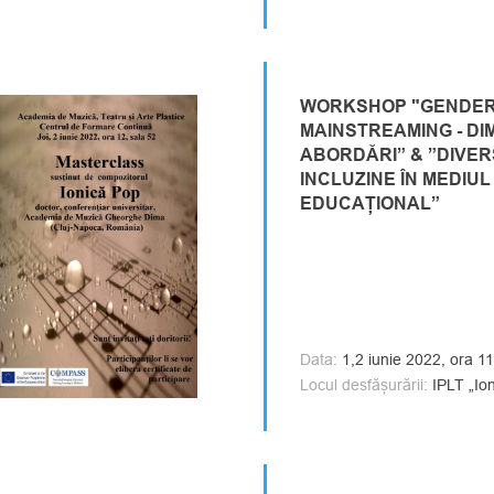
WORKSHOP "GENDE
MAINSTREAMING - DIM
ABORDĂRI” & ”DIVER
INCLUZINE ÎN MEDIUL
EDUCAȚIONAL”
Data:
1,2 iunie 2022, ora 1
Locul desfășurării:
IPLT „Io