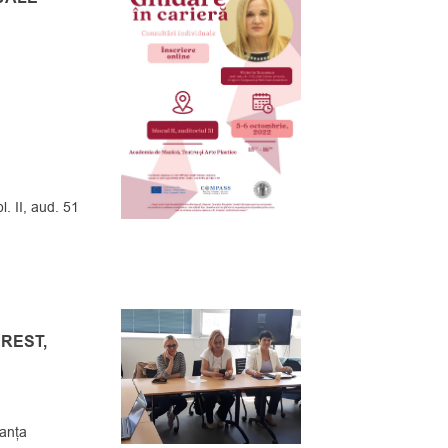
. II, aud. 51
BREST,
ranța