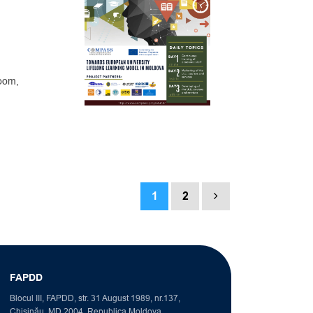
oom,
1
2
FAPDD
Blocul III, FAPDD, str. 31 August 1989, nr.137,
Chișinău, MD 2004, Republica Moldova