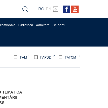
RO
EN
ernaționale
Biblioteca
Admitere
Studenți
11
10
11
FAM
FAPDD
FATCM
U TEMATICA
MENTĂRII
SS