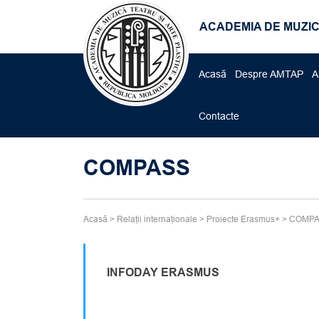
ACADEMIA DE MUZIC
Acasă
Despre AMTAP
A
Contacte
COMPASS
Acasă
>
Relații internaționale
>
Proiecte Erasmus+
>
COMP
INFODAY ERASMUS