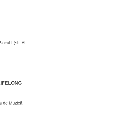
cul I (str. Al.
LIFELONG
 de Muzică,