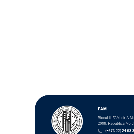
FAM
Blocul II, FAM, str. A.
2009, Republica Mol
(+373 22) 24 53 