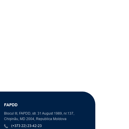
FAPDD
Blocul III, FAPDD, str. 31 August 1989, nr.137,
Chișinău, MD 2004, Republica Moldova
(+373 22) 23-42-23