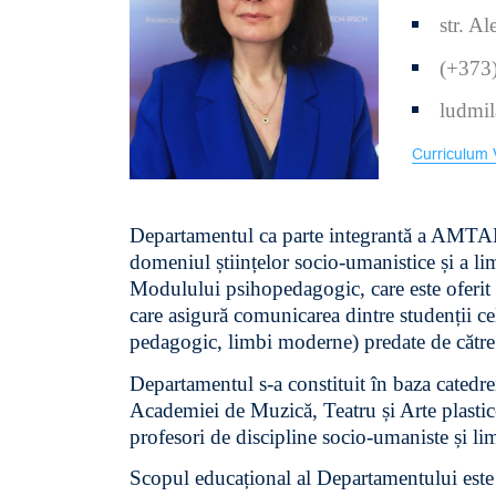
str. A
(+373
ludmi
Curriculum 
Departamentul
ca parte integrantă a AMTAP 
domeniul științelor socio-umanistice și a l
Modulului psihopedagogic, care este oferit
care asigură comunicarea dintre studenții cel
pedagogic, limbi moderne) predate de către 
Departamentul s-a constituit în baza catedrei
Academiei de Muzică, Teatru și Arte plasti
profesori de discipline socio-umaniste și li
Scopul educațional al Departamentului este de 