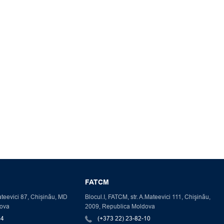
FATCM
Mateevici 87, Chișinău, MD
Blocul.I, FATCM, str. A.Mateevici 111, Chişinău,
dova
2009, Republica Moldova
34
(+373 22) 23-82-10