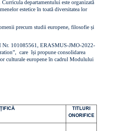
. Curricula departamentului este organizată
omenelor estetice în toată diversitatea lor
domenii precum studii europene, filosofie și
IPEI Nr. 101085561, ERASMUS-JMO-2022-
ion”, care își propune consolidarea
lor culturale europene în cadrul Modulului
ȚIFICĂ
TITLURI
ONORIFICE