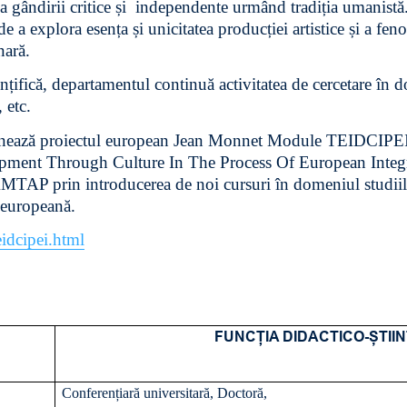
ea gândirii critice și independente urmând tradiția umanistă
de a explora esența și unicitatea producției artistice și a fen
nară.
ințifică, departamentul continuă activitatea de cercetare în 
, etc.
ionează proiectul european Jean Monnet Module TEIDC
nt Through Culture In The Process Of European Integrat
 AMTAP prin introducerea de noi cursuri în domeniul studii
ă europeană.
eidcipei.html
FUNCȚIA DIDACTICO-ȘTIIN
Conferențiară universitară, Doctoră,