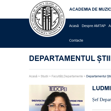
ACADEMIA DE MUZIC
Acasă
Despre AMTAP
A
Contacte
DEPARTAMENTUL ȘTII
Acasă
>
Studii
>
Facultăți,Departamente
>
Departamentul Ști
LUDMI
Șef Depart