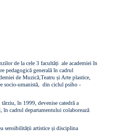
zilor de la cele 3 facultăți ale academiei în
ire pedagogică generală în cadrul
emiei de Muzică,Teatru și Arte plastice,
are socio-umanistă, din ciclul psiho -
i târziu, în 1999, devenise catedră a
l, în cadrul departamentului colaborează
ensibilității artistice și disciplina