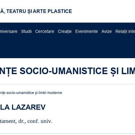
Ă, TEATRU ȘI ARTE PLASTICE
niversare
Studii
Cercetare
Creație
Evenimente
Avize
Relații int
NȚE SOCIO-UMANISTICE ȘI L
ințe socio-umanistice și limbi moderne
LA LAZAREV
ament, dr., conf. univ.