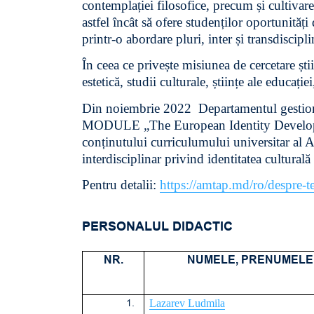
contemplației filosofice, precum și cultivar
astfel încât să ofere studenților oportunități 
printr-o abordare pluri, inter și transdiscipli
În ceea ce privește misiunea de cercetare ști
estetică, studii culturale, științe ale educației
Din noiembrie 2022 Departamentul gest
MODULE „The European Identity Developme
conținutului curriculumului universitar al
interdisciplinar privind identitatea cultural
Pentru detalii:
https://amtap.md/ro/despre-t
PERSONALUL DIDACTIC
NR.
NUMELE, PRENUMELE
1.
Lazarev Ludmila