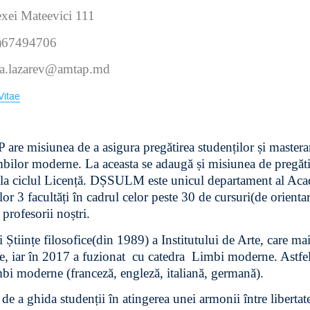
lexei Mateevici 111
)67494706
la.lazarev@amtap.md
Vitae
are misiunea de a asigura pregătirea studenților și masteran
imbilor moderne. La aceasta se adaugă și misiunea de pregăt
 la ciclul Licență. DȘSULM este unicul departament al Acad
or 3 facultăți în cadrul celor peste 30 de cursuri(de orient
profesorii noștri.
 Științe filosofice(din 1989) a Institutului de Arte, care ma
ce, iar în 2017 a fuzionat cu catedra Limbi moderne. Astfe
mbi moderne (franceză, engleză, italiană, germană).
a ghida studenții în atingerea unei armonii între libertatea s