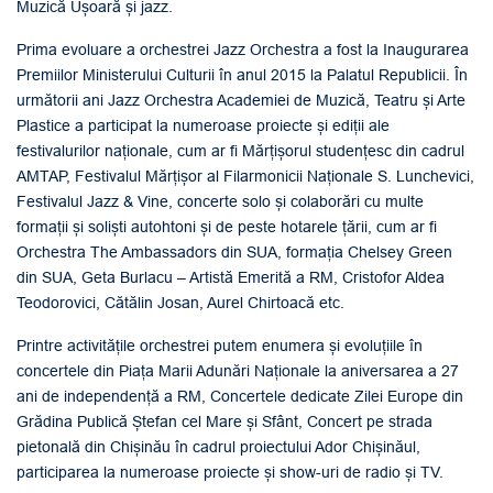
Muzică Ușoară și jazz.
Prima evoluare a orchestrei Jazz Orchestra a fost la Inaugurarea
Premiilor Ministerului Culturii în anul 2015 la Palatul Republicii. În
următorii ani Jazz Orchestra Academiei de Muzică, Teatru și Arte
Plastice a participat la numeroase proiecte și ediții ale
festivalurilor naționale, cum ar fi Mărțișorul studențesc din cadrul
AMTAP, Festivalul Mărțișor al Filarmonicii Naționale S. Lunchevici,
Festivalul Jazz & Vine, concerte solo și colaborări cu multe
formații și soliști autohtoni și de peste hotarele țării, cum ar fi
Orchestra The Ambassadors din SUA, formația Chelsey Green
din SUA, Geta Burlacu – Artistă Emerită a RM, Cristofor Aldea
Teodorovici, Cătălin Josan, Aurel Chirtoacă etc.
Printre activitățile orchestrei putem enumera și evoluțiile în
concertele din Piața Marii Adunări Naționale la aniversarea a 27
ani de independență a RM, Concertele dedicate Zilei Europe din
Grădina Publică Ștefan cel Mare și Sfânt, Concert pe strada
pietonală din Chișinău în cadrul proiectului Ador Chișinăul,
participarea la numeroase proiecte și show-uri de radio și TV.