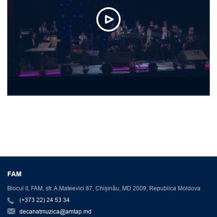
FAM
Blocul II, FAM, str. A.Mateevici 87, Chișinău, MD 2009, Republica Moldova
(+373 22) 24 53 34
decanatmuzica@amtap.md