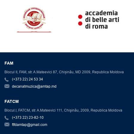
FAM
Blocul II, FAM, str. A.Mateevici 87, Chișinău, MD 2009, Republica Moldova
(+373 22) 24 53 34
decanatmuzica@amtap.md
FATCM
Blocul.I, FATCM, str. A.Mateevici 111, Chişinău, 2009, Republica Moldova
(+373 22) 23-82-10
ftfdamtap@gmail.com