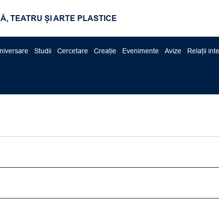
Ă, TEATRU ȘI ARTE PLASTICE
niversare
Studii
Cercetare
Creație
Evenimente
Avize
Relații int