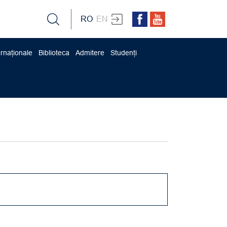
RO
EN
ernaționale
Biblioteca
Admitere
Studenți