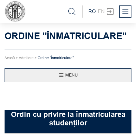
RO
EN
ORDINE ''ÎNMATRICULARE''
Acasă
>
Admitere
>
Ordine ''Înmatriculare''
MENU
Ordin cu privire la înmatricularea
studenților