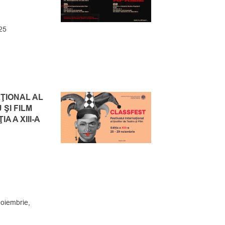
025
ŢIONAL AL
ŞI FILM
A A XIII-A
oiembrie,