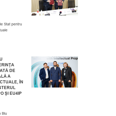
e Stat pentru
tuale
AU
ERINȚA
ATĂ DE
ALĂ A
CTUALE, ÎN
STERUL
PO ȘI EU4IP
 Blu