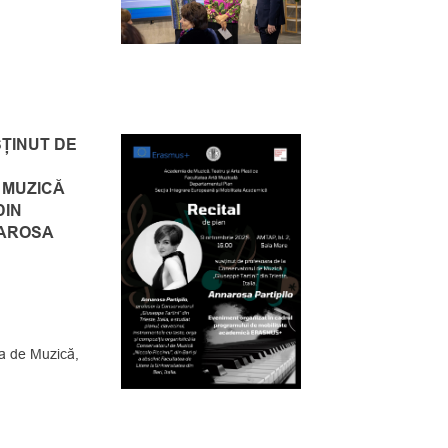
SȚINUT DE
 MUZICĂ
DIN
NAROSA
 de Muzică,