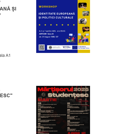
P
ANĂ ȘI
”
ala A1
L
ȚESC"