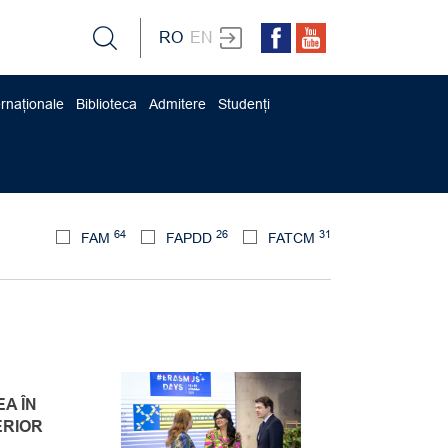
RO
EN
ernaționale
Biblioteca
Admitere
Studenți
64
26
31
FAM
FAPDD
FATCM
A ÎN
ERIOR