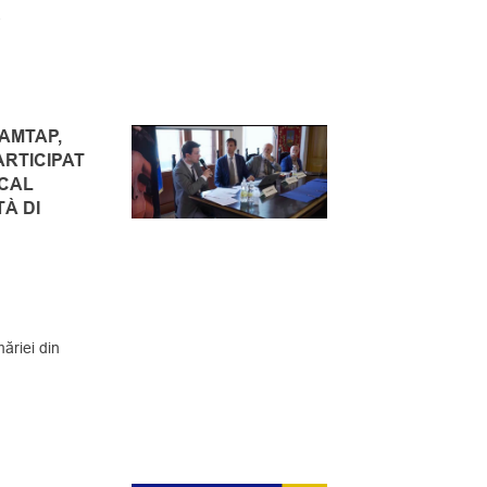
a
AMTAP,
ARTICIPAT
CAL
À DI
ăriei din