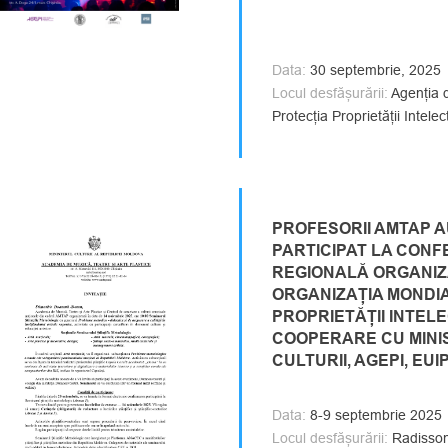
Data:
30 septembrie, 2025
Locul desfășurării:
Agenția d
Protecția Proprietății Intelec
PROFESORII AMTAP 
PARTICIPAT LA CONF
REGIONALĂ ORGANIZ
ORGANIZAȚIA MONDI
PROPRIETĂȚII INTELE
COOPERARE CU MINI
CULTURII, AGEPI, EUI
Data:
8-9 septembrie 2025
Locul desfășurării:
Radisson